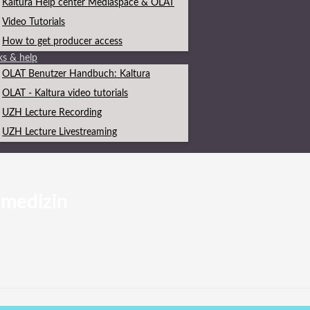
Kaltura Help center Mediaspace & OLAT
Video Tutorials
How to get producer access
ks & help
OLAT Benutzer Handbuch: Kaltura
OLAT - Kaltura video tutorials
UZH Lecture Recording
UZH Lecture Livestreaming
vmedizin