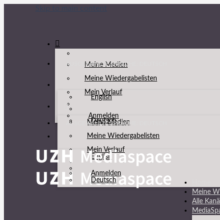
Skip to main content
AUSGEWÄHLTE SPRACHE: DEUTSCH
Meine Medien
Meine Wiedergabelisten
Mein Verlauf
English
Anmelden
Deutsch
Meine Medien
AUSGEWÄHLTE SPRACHE: DEUTSCH
Meine Wiedergabelisten
Mein Verlauf
English
Anmelden
Deutsch
Home
Meine Wi
Alle Kanä
MediaSp