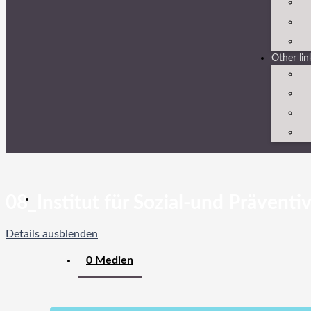
Other lin
08_Institut für Sozial-und Präventi
Details ausblenden
0 Medien