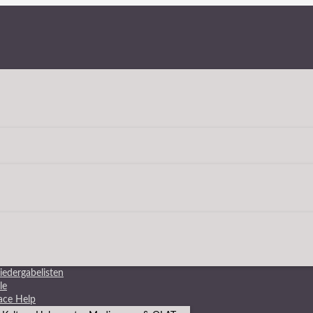
edergabelisten
le
ace Help