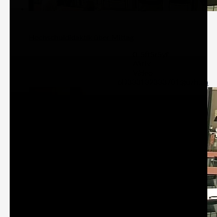
Hochschuldidaktik über Mittag
0_5ft5r5yf
Aktiv
Video
6D333132333701@uzh.ch