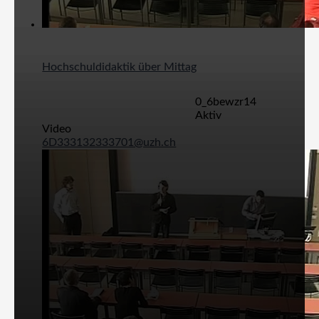
Hochschuldidaktik über Mittag
0_6bewzr14
Aktiv
Video
6D333132333701@uzh.ch