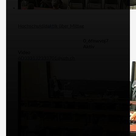
Hochschuldidaktik über Mittag
0_6fnwvoj7
Aktiv
Video
6D333132333701@uzh.ch