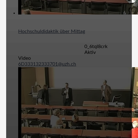
Hochschuldidaktik über Mittag
0_6tql8crk
Aktiv
Video
6D333132333701@uzh.ch