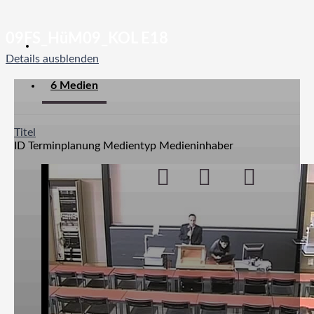
09FS_HüM09_KOL E18
Details ausblenden
6 Medien
Titel
ID
Terminplanung
Medientyp
Medieninhaber