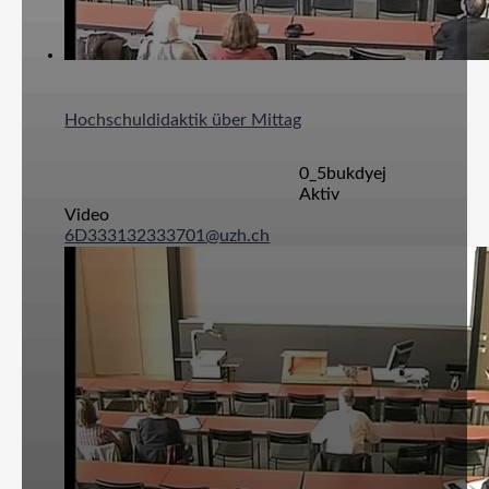
Hochschuldidaktik über Mittag
0_5bukdyej
Aktiv
Video
6D333132333701@uzh.ch