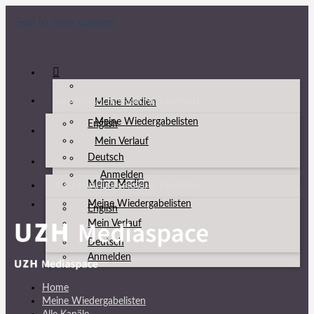
Skip to main content
AUSGEWÄHLTE SPRACHE: DEUTSCH
Meine Medien
Meine Wiedergabelisten
English
Mein Verlauf
Deutsch
Anmelden
Meine Medien
AUSGEWÄHLTE SPRACHE: DEUTSCH
Meine Wiedergabelisten
English
Mein Verlauf
Deutsch
Anmelden
Home
Meine Wiedergabelisten