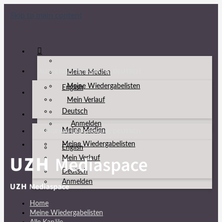
Skip to main content
AUSGEWÄHLTE SPRACHE: DEUTSCH
Meine Medien
Meine Wiedergabelisten
English
Mein Verlauf
Deutsch
Anmelden
Meine Medien
AUSGEWÄHLTE SPRACHE: DEUTSCH
Meine Wiedergabelisten
English
Mein Verlauf
Deutsch
Anmelden
Home
Meine Wiedergabelisten