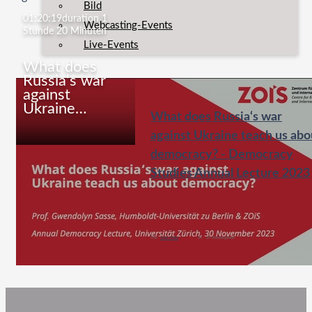
Bild
01:20:19
duration 1
Webcasting-Events
Stunde 20 Minuten
Live-Events
What does
Russia‘s war
against
Ukraine…
What does Russia‘s war
against Ukraine teach us abo
democracy? - Democracy
Studies Annual Lecture 2023
What does Russia‘s war against Ukraine…
democracy
+1 Mehr
Von
Sofia Bollo
29
29 Wiedergaben