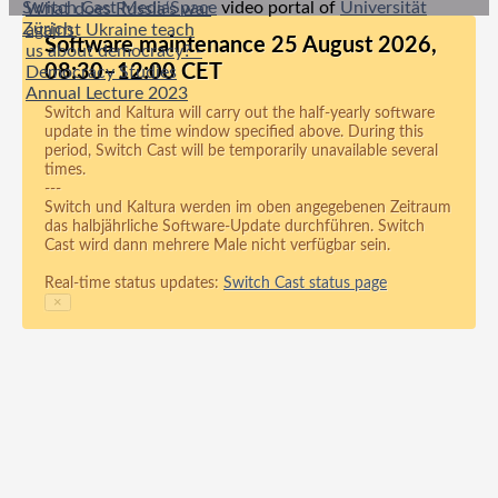
Switch Cast MediaSpace
video portal of
Universität
What does Russia‘s war
Zürich
against Ukraine teach
Software maintenance 25 August 2026,
us about democracy? -
08:30–12:00 CET
Democracy Studies
Annual Lecture 2023
Switch and Kaltura will carry out the half-yearly software
update in the time window specified above. During this
period, Switch Cast will be temporarily unavailable several
times.
---
Switch und Kaltura werden im oben angegebenen Zeitraum
das halbjährliche Software-Update durchführen. Switch
Cast wird dann mehrere Male nicht verfügbar sein.
Real-time status updates:
Switch Cast status page
×