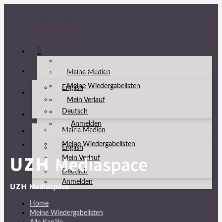
Skip to main content
AUSGEWÄHLTE SPRACHE: DEUTSCH
Meine Medien
Meine Wiedergabelisten
English
Mein Verlauf
Deutsch
Anmelden
Meine Medien
AUSGEWÄHLTE SPRACHE: DEUTSCH
Meine Wiedergabelisten
English
Mein Verlauf
Deutsch
Anmelden
Home
Meine Wiedergabelisten